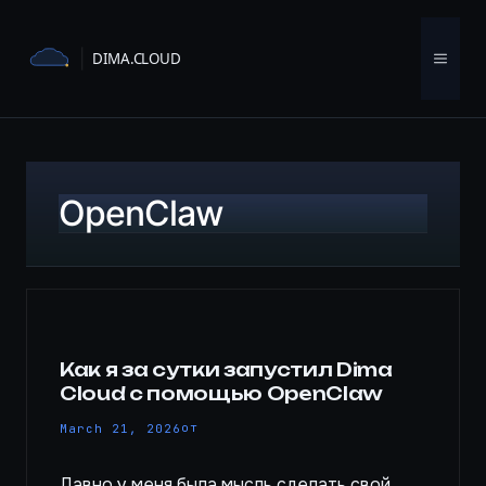
Перейти
к
Мен
содержимому
OpenClaw
Как я за сутки запустил Dima
Cloud с помощью OpenClaw
от
March 21, 2026
Давно у меня была мысль сделать свой