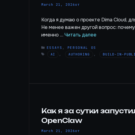
March 21, 2026
от
Когда я думаю о проекте Dima Cloud, дл
Не менее важен другой вопрос: почему
именно …
Читать далее
РУБРИКИ
ESSAYS
,
PERSONAL OS
МЕТКИ
AI
,
AUTHORING
,
BUILD-IN-PUBL
Как я за сутки запуст
OpenClaw
March 21, 2026
от