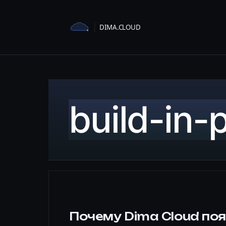
Перейти
к
содержимому
build-in-
Почему Dima Cloud по